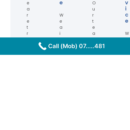
E
V
e
O
I
a
u
C
r
W
r
E
e
e
t
t
a
e
r
i
a
W
a
m
m
e
Call (Mob) 07.....481
i
t
i
t
n
o
s
a
e
a
r
k
d
r
e
e
p
r
a
p
r
i
d
r
o
v
y
i
f
e
a
d
e
w
r
e
s
i
o
i
s
t
u
n
i
h
n
o
o
i
d
u
n
n
t
r